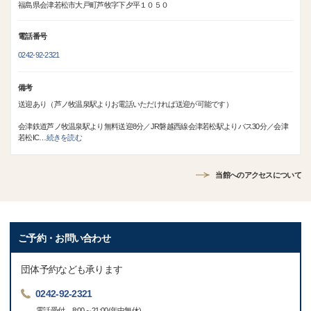
福島県会津若松市大戸町芦牧字下夕平１０５０
電話番号
0242-92-2321
備考
送迎あり（芦ノ牧温泉駅よりお電話いただければ送迎が可能です）
会津鉄道芦ノ牧温泉駅より無料送迎8分／JR磐越西線会津若松駅よりバス30分／会津
若松IC
…
続きを読む
当館へのアクセスについて
ご予約・お問い合わせ
団体予約なども承ります
0242-92-2321
電話受付 8:00～21:00(年中無休)