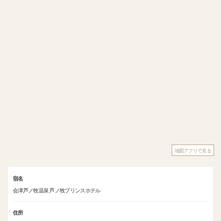
地図アプリで見る
宿名
会津芦ノ牧温泉 芦ノ牧プリンスホテル
住所