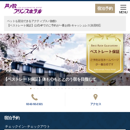
宿泊予約
MENU
ペットも宿泊できるアクティブスパ旅館♪
【ベストレート保証】公式HPでのご予約が一番お得♪キャッシュレス決済対応
【ベストレート保証】体も心もととのう宿を目指して
0242-92-2321
アクセス
宿泊予約
チェックイン - チェックアウト