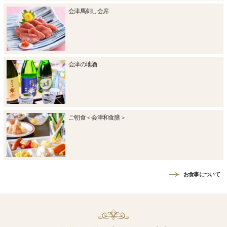
会津馬刺し会席
会津の地酒
ご朝食＜会津和食膳＞
お食事について